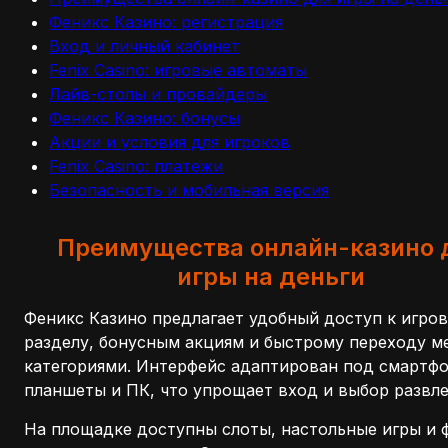
Феникс Казино: регистрация
Вход и личный кабинет
Fenix Casino: игровые автоматы
Лайв-столы и провайдеры
Феникс Казино: бонусы
Акции и условия для игроков
Fenix Casino: платежи
Безопасность и мобильная версия
Преимущества онлайн-казино 
игры на деньги
Феникс Казино предлагает удобный доступ к игро
разделу, бонусным акциям и быстрому переходу 
категориями. Интерфейс адаптирован под смартф
планшеты и ПК, что упрощает вход и выбор развле
На площадке доступны слоты, настольные игры и