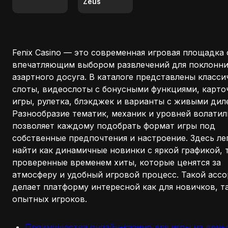
Zeus
Fenix Casino — это современная игровая площадка 
впечатляющим выбором развлечений для поклонн
азартного досуга. В каталоге представлены класси
слоты, видеослоты с бонусными функциями, карто
игры, рулетка, блэкджек и варианты с живыми дил
Разнообразие тематик, механик и уровней волати
позволяет каждому подобрать формат игры под
собственные предпочтения и настроение. Здесь ле
найти как динамичные новинки с яркой графикой, 
проверенные временем хиты, которые ценятся за
атмосферу и удобный игровой процесс. Такой асс
делает платформу интересной как для новичков, та
опытных игроков.
Преимущества онлайн-казино для игры на день