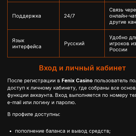
Связь чере
Поддержка
24/7
онлайн-ча
другие ка
Удобно дл
Язык
Русский
игроков и
интерфейса
России
Вход и личный кабинет
После регистрации в
Fenix Casino
пользователь по
доступ к личному кабинету, где собраны все осно
функции аккаунта. Вход выполняется по номеру те
e-mail или логину и паролю.
В профиле доступны:
пополнение баланса и вывод средств;