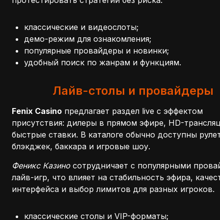
классические и видеослоты;
демо-режим для ознакомления;
популярные провайдеры и новинки;
удобный поиск по жанрам и функциям.
Лайв-столы и провайдеры
Fenix Casino
предлагает раздел live с эффектом
присутствия: дилеры в прямом эфире, HD-трансля
быстрые ставки. В каталоге обычно доступны рулет
блэкджек, баккара и игровые шоу.
Феникс Казино
сотрудничает с популярными прова
лайв-игр, что влияет на стабильность эфира, качес
интерфейса и выбор лимитов для разных игроков.
классические столы и VIP-форматы;