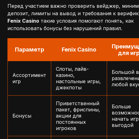
Перед участием важно проверить вейджер, мини
депозит, лимиты на вывод и требования к верифик
Fenix Casino
такие условия помогают понять, как
использовать бонусы без нарушений правил.
Преимущ
Параметр
Fenix Casino
для иг
Слоты, лайв-
Большой 
Ассортимент
казино,
развлечен
игр
настольные игры,
любой вку
джекпоты
Приветственный
Больше
пакет, фриспины,
возможно
Бонусы
акции для
начать игр
постоянных
выгодой
игроков