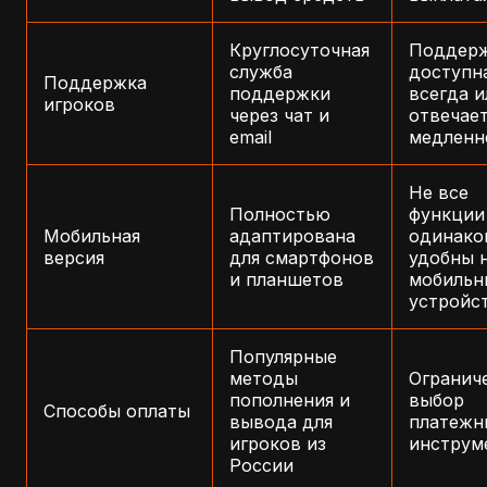
Круглосуточная
Поддер
служба
доступн
Поддержка
поддержки
всегда и
игроков
через чат и
отвечае
email
медленн
Не все
Полностью
функции
Мобильная
адаптирована
одинако
версия
для смартфонов
удобны 
и планшетов
мобильн
устройс
Популярные
методы
Огранич
пополнения и
выбор
Способы оплаты
вывода для
платежн
игроков из
инструм
России