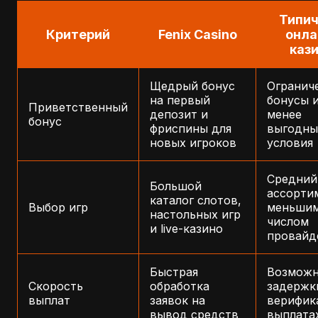
Типи
Критерий
Fenix Casino
онла
каз
Щедрый бонус
Огранич
на первый
бонусы 
Приветственный
депозит и
менее
бонус
фриспины для
выгодны
новых игроков
условия
Средний
Большой
ассорти
каталог слотов,
Выбор игр
меньши
настольных игр
числом
и live-казино
провайд
Быстрая
Возмож
Скорость
обработка
задержк
выплат
заявок на
верифик
вывод средств
выплата