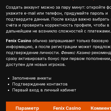
Создать аккаунт можно за пару минут: откройте ф
укажите e-mail или телефон, придумайте пароль и
подтвердите данные. После входа важно выбрать
счёта и проверить корректность профиля, чтобы в
дальнейшем не возникло сложностей с платежами.
Fenix Casino
обычно запрашивает только базовую
информацию, а после регистрации может предлож
подтверждение личности.
Феникс Казино
рекоменд
сразу активировать бонус при первом пополнении,
доступен для новых игроков.
Заполнение анкеты
Подтверждение контактов
Первый вход в личный кабинет
Параметр
Fenix Casino
Коммен