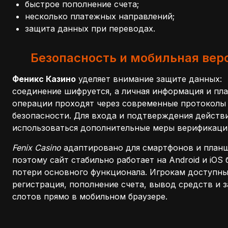
быстрое пополнение счета;
несколько платежных направлений;
защита данных при переводах.
Безопасность и мобильная вер
Феникс Казино
уделяет внимание защите данных:
соединение шифруется, а личная информация и пл
операции проходят через современные протоколы
безопасности. Для входа и подтверждения действ
использоваться дополнительные меры верификаци
Fenix Casino
адаптировано для смартфонов и план
поэтому сайт стабильно работает на Android и iOS 
потери основного функционала. Игрокам доступн
регистрация, пополнение счета, вывод средств и з
слотов прямо в мобильном браузере.