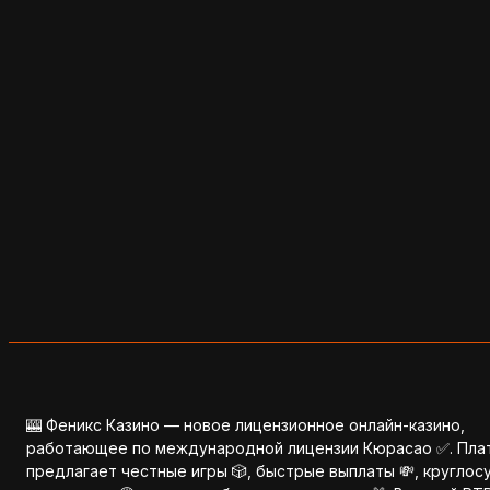
🎰 Феникс Казино — новое лицензионное онлайн-казино,
работающее по международной лицензии Кюрасао ✅. Пла
предлагает честные игры 🎲, быстрые выплаты 💸, кругло