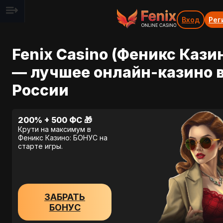
Вход
Рег
Fenix Casino (Феникс Кази
— лучшее онлайн-казино 
России
200% + 500 ФС 🎁
Крути на максимум в
Феникс Казино: БОНУС на
старте игры.
ЗАБРАТЬ
БОНУС