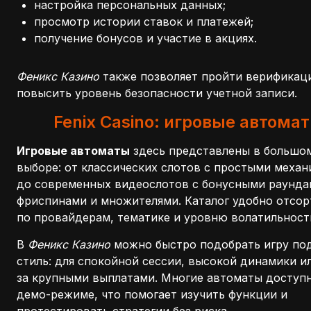
настройка персональных данных;
просмотр истории ставок и платежей;
получение бонусов и участие в акциях.
Феникс Казино
также позволяет пройти верификац
повысить уровень безопасности учетной записи.
Fenix Casino: игровые автома
Игровые автоматы
здесь представлены в большо
выборе: от классических слотов с простыми меха
до современных видеослотов с бонусными раунда
фриспинами и множителями. Каталог удобно отсо
по провайдерам, тематике и уровню волатильност
В
Феникс Казино
можно быстро подобрать игру по
стиль: для спокойной сессии, высокой динамики и
за крупными выплатами. Многие автоматы доступ
демо-режиме, что помогает изучить функции и
протестировать стратегии без риска.