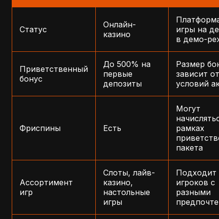
Платформа
Онлайн-
Статус
игры на де
казино
в демо-ре
До 500% на
Размер бо
Приветственный
первые
зависит о
бонус
депозиты
условий а
Могут
начислятьс
Фриспины
Есть
рамках
приветств
пакета
Слоты, лайв-
Подходит 
Ассортимент
казино,
игроков с
игр
настольные
разными
игры
предпочт